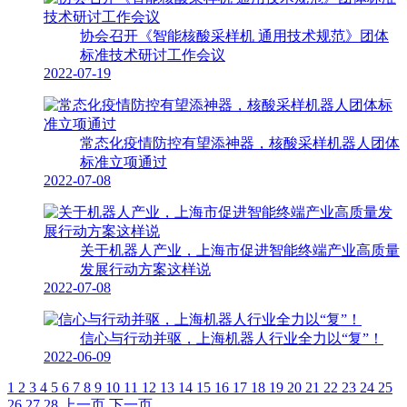
协会召开《智能核酸采样机 通用技术规范》团体
标准技术研讨工作会议
2022-07-19
常态化疫情防控有望添神器，核酸采样机器人团体
标准立项通过
2022-07-08
关于机器人产业，上海市促进智能终端产业高质量
发展行动方案这样说
2022-07-08
信心与行动并驱，上海机器人行业全力以“复”！
2022-06-09
1
2
3
4
5
6
7
8
9
10
11
12
13
14
15
16
17
18
19
20
21
22
23
24
25
26
27
28
上一页
下一页