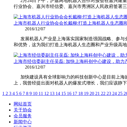
2月24日下午，沪嘉两地机器人合作对接会在嘉兴隆
行业协会、嘉兴市经信委、嘉兴市秀洲区人民政府签署三
上海市机器人行业协会会长戴柳:打造上海机器人生态圈
2016/12/07
发展机器人产业是上海落实国家制造强国战略、参与全
和优势，这为我们打造上海机器人生态圈和产业升级高地
上海市经信委副主任吴磊: 加快上海科创中心建设，助力
2016/12/07
加快建设具有全球影响力的科技创新中心是目前上海的
上，我曾经提出面对机器人的爆发式增长，我们应该静下
1
2
3
4
5
6
7
8
9
10
11
12
13
14
15
16
17
18
19
20
21
22
23
24
25
2
网站首页
关于协会
会员服务
新闻中心