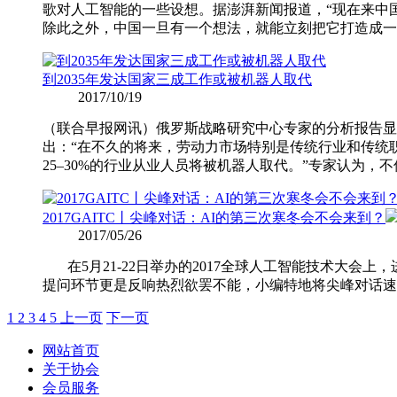
歌对人工智能的一些设想。据澎湃新闻报道，“现在来中
除此之外，中国一旦有一个想法，就能立刻把它打造成一
到2035年发达国家三成工作或被机器人取代
2017/10/19
（联合早报网讯）俄罗斯战略研究中心专家的分析报告显示
出：“在不久的将来，劳动力市场特别是传统行业和传统
25–30%的行业从业人员将被机器人取代。”专家认为，
2017GAITC丨尖峰对话：AI的第三次寒冬会不会来到？
2017/05/26
在5月21-22日举办的2017全球人工智能技术大会
提问环节更是反响热烈欲罢不能，小编特地将尖峰对话速
1
2
3
4
5
上一页
下一页
网站首页
关于协会
会员服务