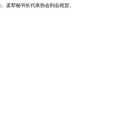
会。孟犁秘书长代表
协
会
到会
祝贺。