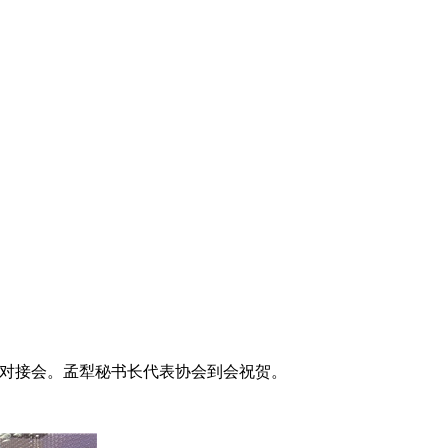
需对接会。孟犁秘书长代表
协
会
到会
祝贺。